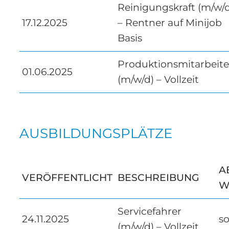
Reinigungskraft (m/w/
17.12.2025
– Rentner auf Minijob
Basis
Produktionsmitarbeite
01.06.2025
(m/w/d) – Vollzeit
AUSBILDUNGSPLÄTZE
A
VERÖFFENTLICHT
BESCHREIBUNG
W
Servicefahrer
24.11.2025
so
(m/w/d) – Vollzeit